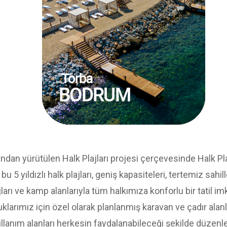
ından yürütülen Halk Plajları projesi çerçevesinde Halk Pla
bu 5 yıldızlı halk plajları, geniş kapasiteleri, tertemiz sah
jları ve kamp alanlarıyla tüm halkımıza konforlu bir tatil i
larımız için özel olarak planlanmış karavan ve çadır alan
ullanım alanları herkesin faydalanabileceği şekilde düzenle