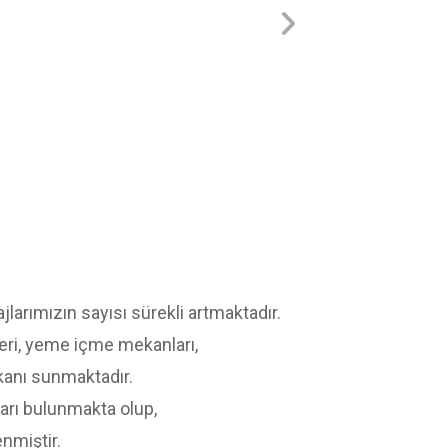
jlarımızın sayısı sürekli artmaktadır.
illeri, yeme içme mekanları,
mkanı sunmaktadır.
ları bulunmakta olup,
nmiştir.